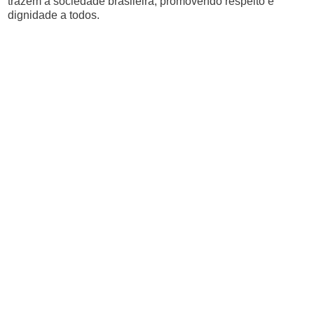
trazem à sociedade brasileira, promovendo respeito e
dignidade a todos.