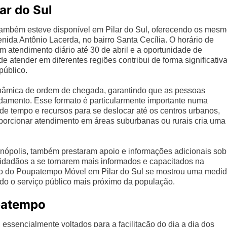
ar do Sul
ambém esteve disponível em Pilar do Sul, oferecendo os mes
enida Antônio Lacerda, no bairro Santa Cecília. O horário de
m atendimento diário até 30 de abril e a oportunidade de
 atender em diferentes regiões contribui de forma significativ
público.
nâmica de ordem de chegada, garantindo que as pessoas
mento. Esse formato é particularmente importante numa
de tempo e recursos para se deslocar até os centros urbanos,
porcionar atendimento em áreas suburbanas ou rurais cria uma
inópolis, também prestaram apoio e informações adicionais sob
cidadãos a se tornarem mais informados e capacitados na
ção do Poupatempo Móvel em Pilar do Sul se mostrou uma medi
ndo o serviço público mais próximo da população.
patempo
ssencialmente voltados para a facilitação do dia a dia dos