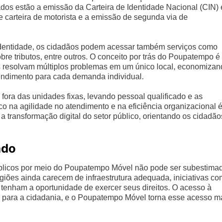
zados estão a emissão da Carteira de Identidade Nacional (CIN) 
 carteira de motorista e a emissão de segunda via de
identidade, os cidadãos podem acessar também serviços como
bre tributos, entre outros. O conceito por trás do Poupatempo é
os resolvam múltiplos problemas em um único local, economiza
tendimento para cada demanda individual.
ora das unidades fixas, levando pessoal qualificado e as
o na agilidade no atendimento e na eficiência organizacional 
 transformação digital do setor público, orientando os cidadão
ado
públicos por meio do Poupatempo Móvel não pode ser subestima
iões ainda carecem de infraestrutura adequada, iniciativas c
s tenham a oportunidade de exercer seus direitos. O acesso à
 para a cidadania, e o Poupatempo Móvel torna esse acesso m