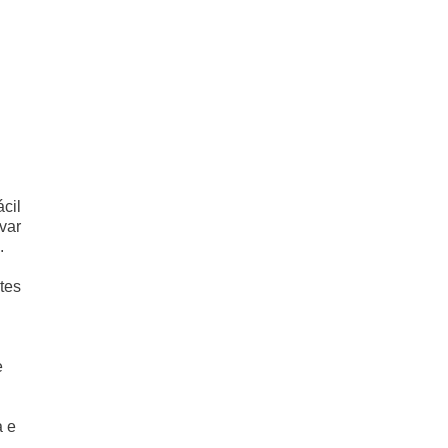
cil
var
.
tes
e
a e