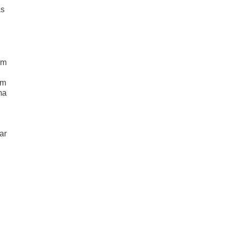
as
om
em
ma
ar