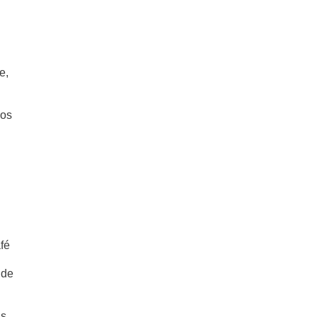
e,
 os
fé
 de
às