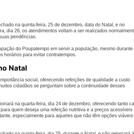
hado na quinta-feira, 25 de dezembro, data do Natal, e no
ra, dia 26, os atendimentos voltam a ser realizados normalment
 suas pendências.
cupação do Poupatempo em servir a população, mesmo durante
os horários para evitar contratempos.
no Natal
mportância social, oferecendo refeições de qualidade a custo
 muitos cidadãos se perguntam sobre a continuidade desses
onará na quarta-feira, dia 24 de dezembro, oferecendo tanto ca
para quem deseja uma refeição nutritiva e a preços acessíveis
rtante, especialmente para aqueles que não têm opções viáveis
hado na quinta-feira, dia 25, durante o Natal, e não retornará 