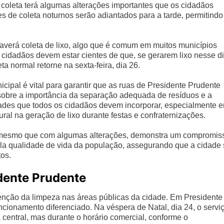
a coleta terá algumas alterações importantes que os cidadãos
res de coleta noturnos serão adiantados para a tarde, permitindo
haverá coleta de lixo, algo que é comum em muitos municípios
s cidadãos devem estar cientes de que, se gerarem lixo nesse di
 normal retorne na sexta-feira, dia 26.
cipal é vital para garantir que as ruas de Presidente Prudente
sobre a importância da separação adequada de resíduos e a
ades que todos os cidadãos devem incorporar, especialmente 
l na geração de lixo durante festas e confraternizações.
o, mesmo que com algumas alterações, demonstra um compromis
ela qualidade de vida da população, assegurando que a cidade
os.
dente Prudente
tenção da limpeza nas áreas públicas da cidade. Em Presidente
ncionamento diferenciado. Na véspera de Natal, dia 24, o servi
 central, mas durante o horário comercial, conforme o