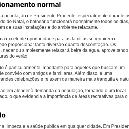
cionamento normal
 a população de Presidente Prudente, especialmente durante o
gado de Natal, o balneário funcionará normalmente todos os dias
em de suas instalações e do ambiente relaxante.
a excelente oportunidade para as famílias se reunirem e
de proporcionar tanto diversão quanto descontração. Os
re, nadar ou simplesmente relaxar à beira da água, aproveitando
uras do verão.
do é particularmente importante para aqueles que buscam um
 de convívio com amigos e familiares. Além disso, é uma
ndes celebrações e relaxem de maneira mais tranquila e natur
ão em atender à demanda da população, tornando-o um local
iado, o que evidencia a importância de áreas recreativas para o
do
er a limpeza e a saúde pública em qualquer cidade. Em Preside